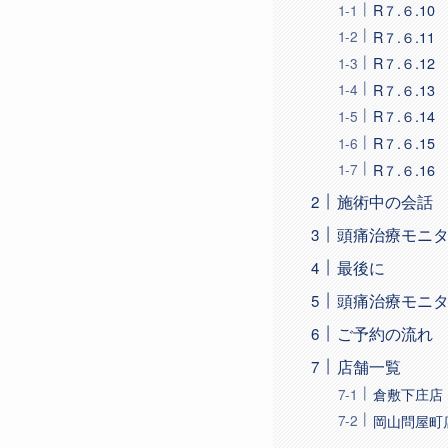
R７.６.1
R７.６.1
R７.６.1
R７.６.1
R７.６.1
R７.６.1
R７.６.1
施術中の会話
頭痛治療モニ
最後に
頭痛治療モニ
ご予約の流れ
店舗一覧
倉敷下庄店
岡山問屋町