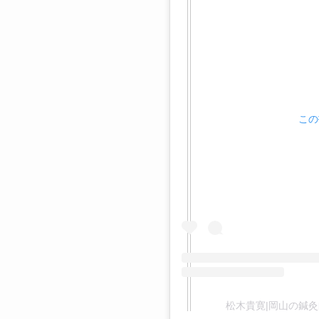
この
松木貴寛|岡山の鍼灸師(